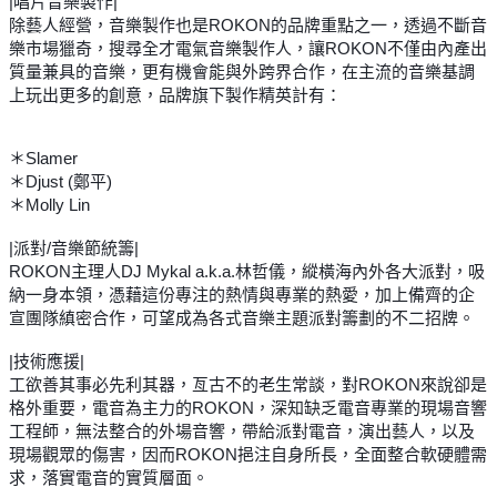
|唱片音樂製作|
除藝人經營，音樂製作也是ROKON的品牌重點之一，透過不斷音
樂市場獵奇，搜尋全才電氣音樂製作人，讓ROKON不僅由內產出
質量兼具的音樂，更有機會能與外跨界合作，在主流的音樂基調
上玩出更多的創意，品牌旗下製作精英計
有：
＊Slamer
＊Djust (鄭平)
＊Molly Lin
|派對/音樂節統籌|
ROKON主理人DJ Mykal a.k.a.林哲儀，縱橫海內外各大派對，吸
納一身本領，憑藉這份專注的熱情與專業的熱愛，加上備齊的企
宣團隊縝密合作，可望成為各式音樂主題派對籌劃的不二招牌。
|技術應援|
工欲善其事必先利其器，亙古不的老生常談，對ROKON來說卻是
格外重要，電音為主力的ROKON，深知缺乏電音專業的現場音響
工程師，無法整合的外場音響，帶給派對電音，演出藝人，以及
現場觀眾的傷害，因而ROKON挹注自身所長，全面整合軟硬體需
求，落實電音的實質層面。