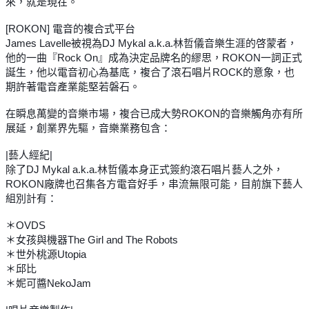
來，就是現在。
[ROKON] 電音的複合式平台
James Lavelle被視為DJ Mykal a.k.a.林哲儀音樂生涯的啓蒙者，
他的一曲『Rock On』成為決定品牌名的繆思，ROKON一詞正式
誕生，他以電音初心為基底，複合了滾石唱片ROCK的意象，也
期許著電音產業能堅若磐石。
在瞬息萬變的音樂市場，複合已成大勢ROKON的音樂觸角亦有所
展延，創業界先驅，音樂業務包含：
|藝人經紀|
除了DJ Mykal a.k.a.林哲儀本身正式簽約滾石唱片藝人之外，
ROKON廠牌也召集各方電音好手，串流無限可能，目前旗下藝人
組別計有：
＊OVDS
＊女孩與機器The Girl and The Robots
＊世外桃源Utopia
＊邱比
＊妮可醬NekoJam