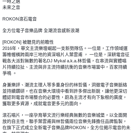
一時之選
未來之音
ROKON滾石電音
全方位電子音樂品牌 全潮流音感新浪潮
[ROKON] 被聽見的前瞻性
2016年，華文主流樂壇崛起一支新勢隊伍。一位是，工作領域運
籌帷幄橫跨兩岸三地的資深唱片人葉雲甫 ， 一位是，深耕電音征
戰各大派對無數的著名DJ Mykal a.k.a.林哲儀，在串流與實體唱
片持續拉扯、主流與非主流持續抗衡的音樂市場當中，百家持續
爭鳴 。
身兼樂評、潮流主理人等多重身份的林哲儀，洞徹電子音樂脈絡
並持續鑽研，也在音樂大環境中看到許多傑出新銳，讓他更深切
體認到電音市場整合的必要性，蔚為主流才有向下紮根的廣度，
獲取更多資源，成就電音更多元的面向。
滾石唱片，一座孕育華文流行樂經典無數的音樂城堡，以全面開
放的自主性，聯手葉雲甫與林哲儀兩位音樂先鋒擔任品牌監製，
在旗下正式成立全新電子音樂品牌ROKON，全方位揭示電音的未